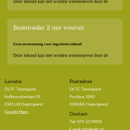
Buienradar 2 uur vooruit
Locatie
Postadres
OLTC Tennispark
OLTC Tennispark
Hofbrouckerlaan 53
Postbus 1043
2341 LM Oegstgeest
2340 BA Oegstgeest
Google Maps
Contact
Tel: 071-5174033
E-mail:
info@oltc.nl