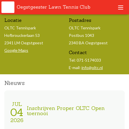
Oegstgeester Lawn Tennis Club
Togg
navi
Locatie
Postadres
OLTC Tennispark
OLTC Tennispark
Hofbrouckerlaan 53
Postbus 1043
2341 LM Oegstgeest
2340 BA Oegstgeest
Google Maps
Contact
Tel: 071-5174033
E-mail:
info@oltc.nl
Nieuws
JUL
Inschrijven Proper OLTC Open
04
toernooi
2026