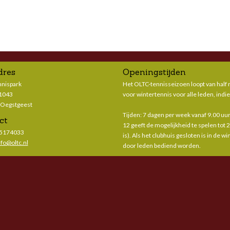
dres
Openingstijden
nnispark
Het OLTC-tennisseizoen loopt van half m
 1043
voor wintertennis voor alle leden, indie
 Oegstgeest
Tijden: 7 dagen per week vanaf 9.00 uur 
ct
12 geeft de mogelijkheid te spelen tot 
-5174033
is). Als het clubhuis gesloten is in de 
nfo@oltc.nl
door leden bediend worden.