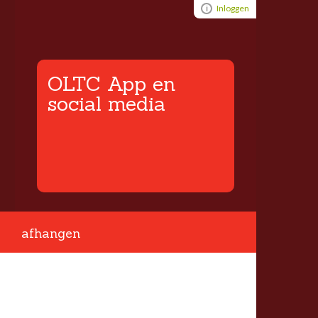
Visual ClubWeb
Inloggen
OLTC App en
social media
afhangen