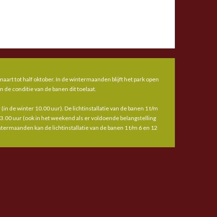
aart tot half oktober. In de wintermaanden blijft het park open
n de conditie van de banen dit toelaat.
(in de winter 10.00 uur). De lichtinstallatie van de banen 1 t/m
23.00 uur (ook in het weekend als er voldoende belangstelling
wintermaanden kan de lichtinstallatie van de banen 1 t/m 6 en 12