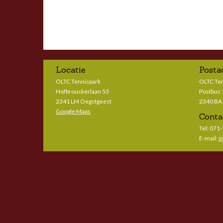
Locatie
Posta
OLTC Tennispark
OLTC Te
Hofbrouckerlaan 53
Postbus
2341 LM Oegstgeest
2340 BA
Google Maps
Conta
Tel: 071
E-mail:
i