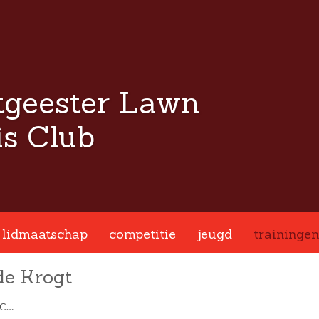
tgeester Lawn
s Club
lidmaatschap
competitie
jeugd
trainingen
de Krogt
TC…