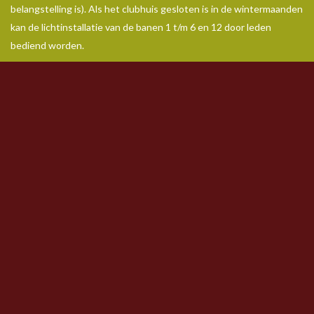
belangstelling is). Als het clubhuis gesloten is in de wintermaanden
kan de lichtinstallatie van de banen 1 t/m 6 en 12 door leden
bediend worden.