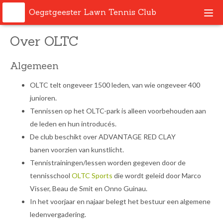
Oegstgeester Lawn Tennis Club
Togg
navi
Over OLTC
Algemeen
OLTC telt ongeveer 1500 leden, van wie ongeveer 400
junioren.
Tennissen op het OLTC-park is alleen voorbehouden aan
de leden en hun introducés.
De club beschikt over ADVANTAGE RED CLAY
banen voorzien van kunstlicht.
Tennistrainingen/lessen worden gegeven door de
tennisschool
O
LTC Sports
die wordt geleid door Marco
Visser, Beau de Smit en Onno Guinau.
In het voorjaar en najaar belegt het bestuur een algemene
ledenvergadering.