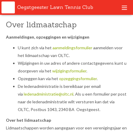
Oegstgeester Lawn Tennis Club
Togg
navi
Over lidmaatschap
Aanmeldingen, opzeggingen en wijzigingen
U kunt zich via het
aanmeldingsformulier
aanmelden voor
het lidmaatschap van OLTC.
Wijzigingen in uw adres of andere contactgegevens kunt u
doorgeven via het
wijzigingsformulier
.
Opzeggen kan via het
opzeggingsformulier
.
De ledenadministratie is bereikbaar per email
via
ledenadministratie@oltc.nl
. Als u een formulier per post
naar de ledenadministratie wilt versturen kan dat via
OLTC, Postbus 1043, 2340 BA Oegstgeest.
Over het lidmaatschap
Lidmaatschappen worden aangegaan voor een verenigingsjaar en