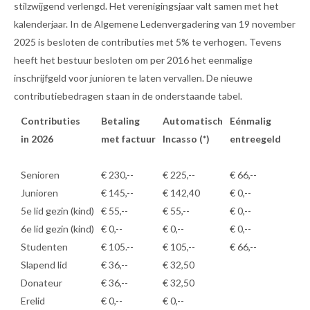
stilzwijgend verlengd. Het verenigingsjaar valt samen met het
kalenderjaar. In de Algemene Ledenvergadering van 19 november
2025 is besloten de contributies met 5% te verhogen. Tevens
heeft het bestuur besloten om per 2016 het eenmalige
inschrijfgeld voor junioren te laten vervallen. De nieuwe
contributiebedragen staan in de onderstaande tabel.
Contributies
Betaling
Automatisch
Eénmalig
in 2026
met factuur
Incasso (*)
entreegeld
Senioren
€ 230,--
€ 225,--
€ 66,--
Junioren
€ 145,--
€ 142,40
€ 0,--
5e lid gezin (kind)
€ 55,--
€ 55,--
€ 0,--
6e lid gezin (kind)
€ 0,--
€ 0,--
€ 0,--
Studenten
€ 105.--
€ 105,--
€ 66,--
Slapend lid
€ 36,--
€ 32,50
Donateur
€ 36,--
€ 32,50
Erelid
€ 0,--
€ 0,--