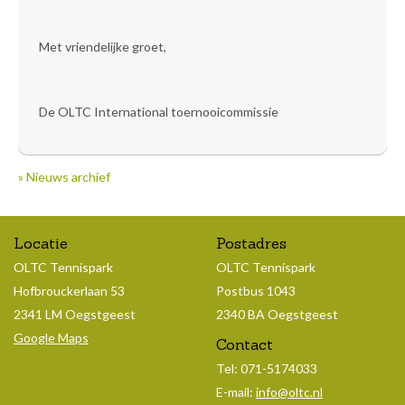
Met vriendelijke groet,
De OLTC International toernooicommissie
» Nieuws archief
Locatie
Postadres
OLTC Tennispark
OLTC Tennispark
Hofbrouckerlaan 53
Postbus 1043
2341 LM Oegstgeest
2340 BA Oegstgeest
Google Maps
Contact
Tel: 071-5174033
E-mail:
info@oltc.nl