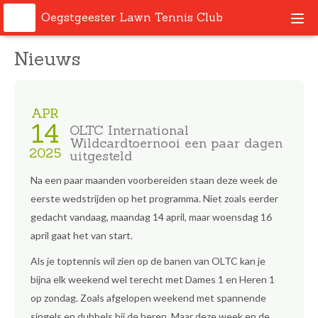
Oegstgeester Lawn Tennis Club
Togg
navi
Nieuws
APR
14
OLTC International
Wildcardtoernooi een paar dagen
2025
uitgesteld
Na een paar maanden voorbereiden staan deze week de
eerste wedstrijden op het programma. Niet zoals eerder
gedacht vandaag, maandag 14 april, maar woensdag 16
april gaat het van start.
Als je toptennis wil zien op de banen van OLTC kan je
bijna elk weekend wel terecht met Dames 1 en Heren 1
op zondag. Zoals afgelopen weekend met spannende
singels en dubbels bij de heren. Maar deze week en de