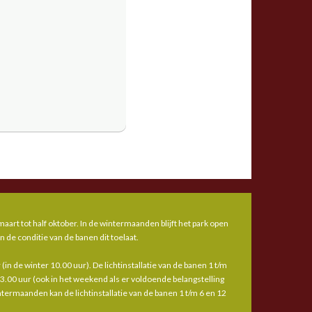
aart tot half oktober. In de wintermaanden blijft het park open
n de conditie van de banen dit toelaat.
(in de winter 10.00 uur). De lichtinstallatie van de banen 1 t/m
23.00 uur (ook in het weekend als er voldoende belangstelling
wintermaanden kan de lichtinstallatie van de banen 1 t/m 6 en 12