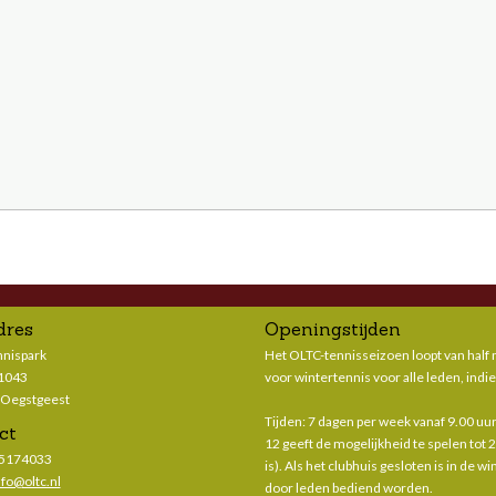
dres
Openingstijden
nnispark
Het OLTC-tennisseizoen loopt van half m
 1043
voor wintertennis voor alle leden, indie
 Oegstgeest
Tijden: 7 dagen per week vanaf 9.00 uur 
ct
12 geeft de mogelijkheid te spelen tot 
-5174033
is). Als het clubhuis gesloten is in de 
nfo@oltc.nl
door leden bediend worden.