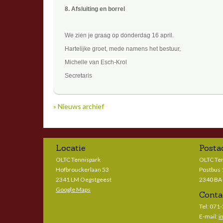
8. Afsluiting en borrel
We zien je graag op donderdag 16 april.
Hartelijke groet, mede namens het bestuur,
Michelle van Esch-Krol
Secretaris
» Nieuws archief
Locatie
Posta
OLTC Tennispark
OLTC Te
Hofbrouckerlaan 53
Postbus
2341 LM Oegstgeest
2340 BA
Google Maps
Conta
Tel: 071
E-mail:
i