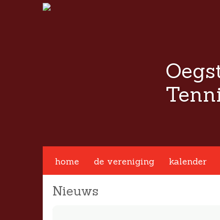
Oegs
Tenni
 app
Facebook
Twitter
home
de vereniging
kalender
Nieuws