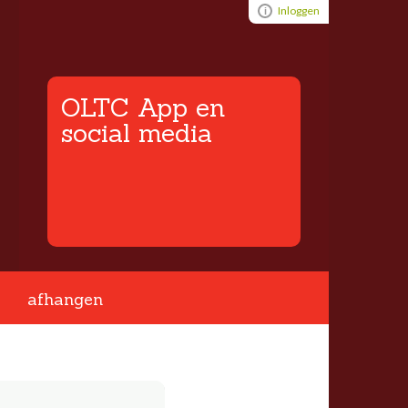
Visual ClubWeb
Inloggen
OLTC App en
social media
afhangen