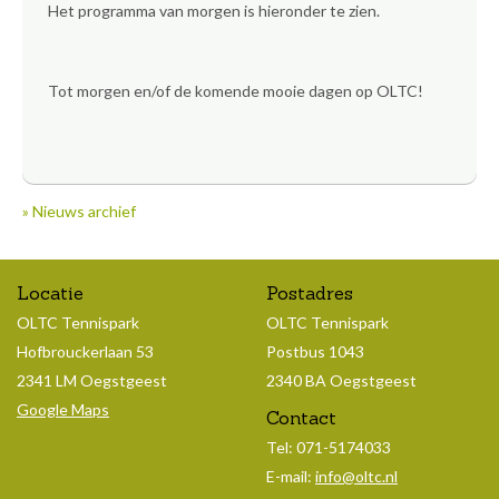
Het programma van morgen is hieronder te zien.
Tot morgen en/of de komende mooie dagen op OLTC!
» Nieuws archief
Locatie
Postadres
OLTC Tennispark
OLTC Tennispark
Hofbrouckerlaan 53
Postbus 1043
2341 LM Oegstgeest
2340 BA Oegstgeest
Google Maps
Contact
Tel: 071-5174033
E-mail:
info@oltc.nl