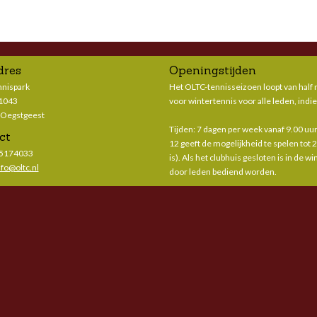
dres
Openingstijden
nnispark
Het OLTC-tennisseizoen loopt van half m
 1043
voor wintertennis voor alle leden, indie
 Oegstgeest
Tijden: 7 dagen per week vanaf 9.00 uur 
ct
12 geeft de mogelijkheid te spelen tot 
-5174033
is). Als het clubhuis gesloten is in de 
nfo@oltc.nl
door leden bediend worden.