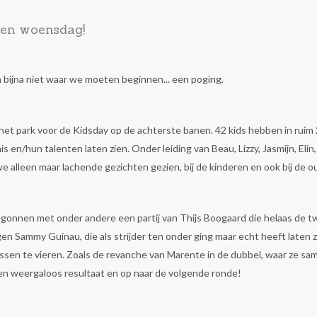
een woensdag!
ijna niet waar we moeten beginnen... een poging.
 park voor de Kidsday op de achterste banen. 42 kids hebben in ruim 2
 en/hun talenten laten zien. Onder leiding van Beau, Lizzy, Jasmijn, Elin
e alleen maar lachende gezichten gezien, bij de kinderen en ook bij de o
gonnen met onder andere een partij van Thijs Boogaard die helaas de t
igen Sammy Guinau, die als strijder ten onder ging maar echt heeft laten z
essen te vieren. Zoals de revanche van Marente in de dubbel, waar ze s
en weergaloos resultaat en op naar de volgende ronde!