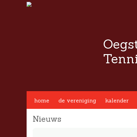
Oegs
Tenni
 app
Facebook
Twitter
home
de vereniging
kalender
Nieuws