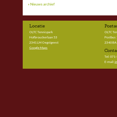
» Nieuws archief
Locatie
Posta
OLTC Tennispark
OLTC Te
Hofbrouckerlaan 53
Postbus
2341 LM Oegstgeest
2340 BA
Google Maps
Conta
Tel: 071
E-mail:
i