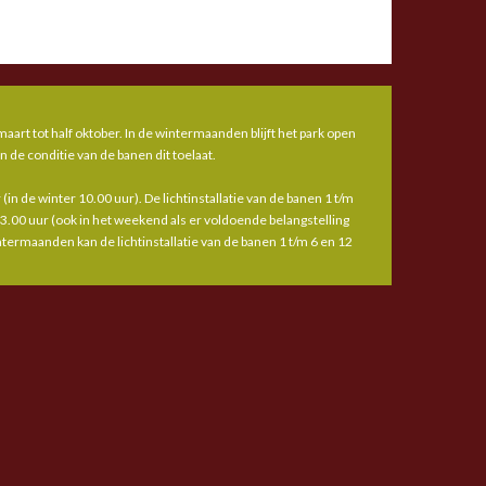
aart tot half oktober. In de wintermaanden blijft het park open
n de conditie van de banen dit toelaat.
(in de winter 10.00 uur). De lichtinstallatie van de banen 1 t/m
23.00 uur (ook in het weekend als er voldoende belangstelling
wintermaanden kan de lichtinstallatie van de banen 1 t/m 6 en 12