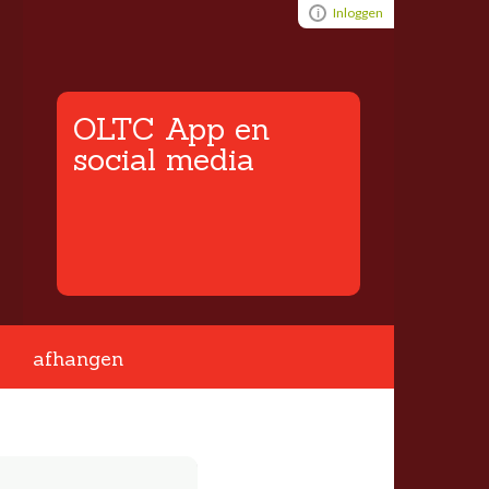
Visual ClubWeb
Inloggen
OLTC App en
social media
afhangen